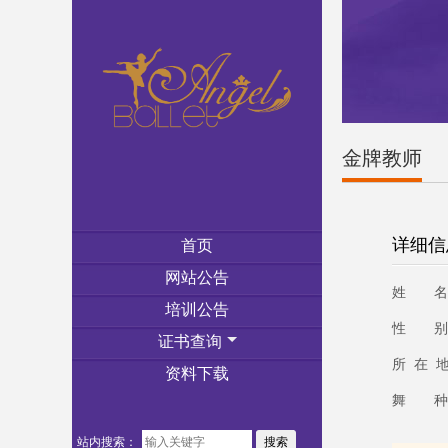
金牌教师
详细信
首页
网站公告
姓 名
培训公告
性 别
证书查询
所 在 
资料下载
舞 种
站内搜索：
搜索