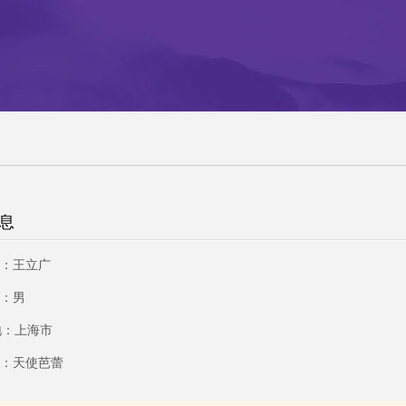
息
：王立广
：男
地：上海市
：天使芭蕾