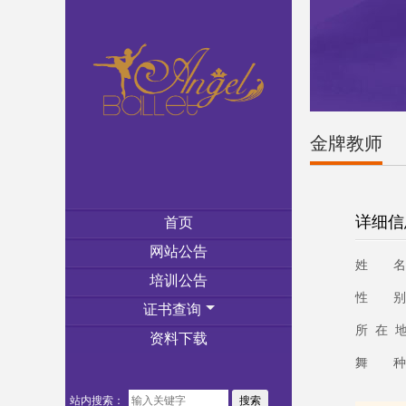
金牌教师
详细信
首页
网站公告
姓 名
培训公告
性 别
证书查询
所 在 
资料下载
舞 种
站内搜索：
搜索