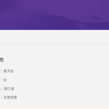
息
：章天怡
：女
地：浙江省
：天使芭蕾