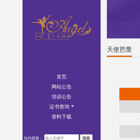
天使芭蕾
首页
网站公告
培训公告
证书查询
资料下载
站内搜索：
搜索