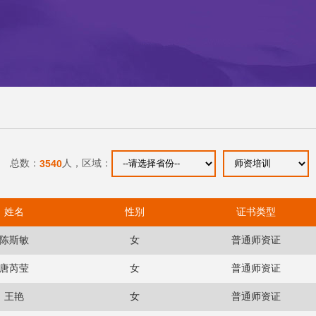
总数：
3540
人，区域：
姓名
性别
证书类型
陈斯敏
女
普通师资证
唐芮莹
女
普通师资证
王艳
女
普通师资证