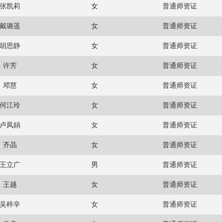
张凯莉
女
普通师资证
戴璐遥
女
普通师资证
胡思静
女
普通师资证
许芳
女
普通师资证
邓慧
女
普通师资证
何江玲
女
普通师资证
卢凤娟
女
普通师资证
齐晶
女
普通师资证
王立广
男
普通师资证
王越
女
普通师资证
吴梓辛
女
普通师资证